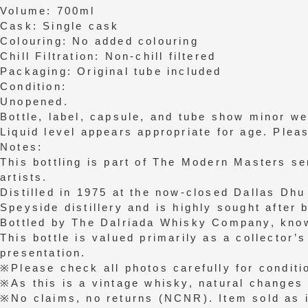
Volume: 700ml
Cask: Single cask
Colouring: No added colouring
Chill Filtration: Non-chill filtered
Packaging: Original tube included
Condition:
Unopened.
Bottle, label, capsule, and tube show minor w
Liquid level appears appropriate for age. Pleas
Notes:
This bottling is part of The Modern Masters se
artists.
Distilled in 1975 at the now-closed Dallas Dhu 
Speyside distillery and is highly sought after 
Bottled by The Dalriada Whisky Company, known
This bottle is valued primarily as a collector’s
presentation.
※Please check all photos carefully for conditio
※As this is a vintage whisky, natural changes
※No claims, no returns (NCNR). Item sold as 