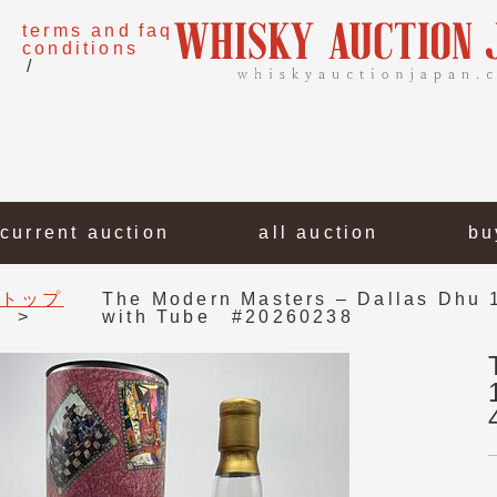
terms and
faq
conditions
current auction
all auction
bu
トップ
The Modern Masters – Dallas Dhu 
with Tube #20260238