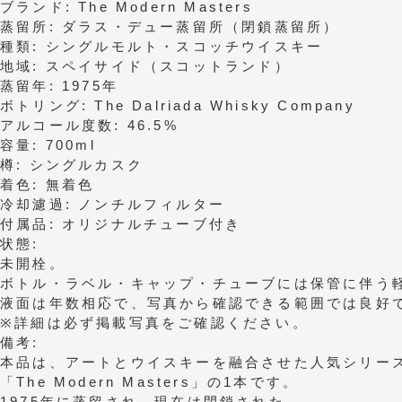
ブランド: The Modern Masters
蒸留所: ダラス・デュー蒸留所（閉鎖蒸留所）
種類: シングルモルト・スコッチウイスキー
地域: スペイサイド（スコットランド）
蒸留年: 1975年
ボトリング: The Dalriada Whisky Company
アルコール度数: 46.5%
容量: 700ml
樽: シングルカスク
着色: 無着色
冷却濾過: ノンチルフィルター
付属品: オリジナルチューブ付き
状態:
未開栓。
ボトル・ラベル・キャップ・チューブには保管に伴う
液面は年数相応で、写真から確認できる範囲では良好
※詳細は必ず掲載写真をご確認ください。
備考:
本品は、アートとウイスキーを融合させた人気シリー
「The Modern Masters」の1本です。
1975年に蒸留され、現在は閉鎖された