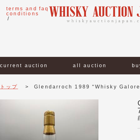
terms and
faq
conditions
current auction
all auction
bu
トップ
Glendarroch 1989 “Whisky Galore