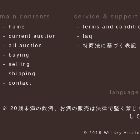
main contents
service & support
home
terms and conditi
current auction
faq
all auction
特商法に基づく表記
buying
selling
shipping
contact
language
※ 20歳未満の飲酒、お酒の販売は法律で堅く禁じ
し
© 2019 Whisky Auctio