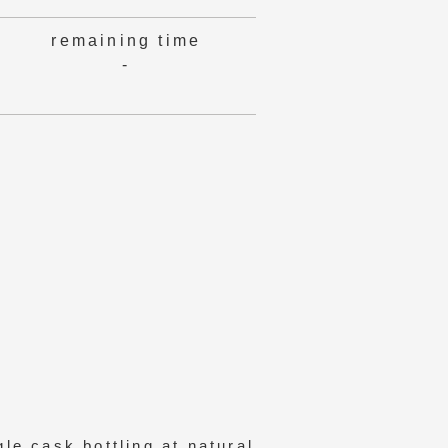
remaining time
-
le cask bottling at natural