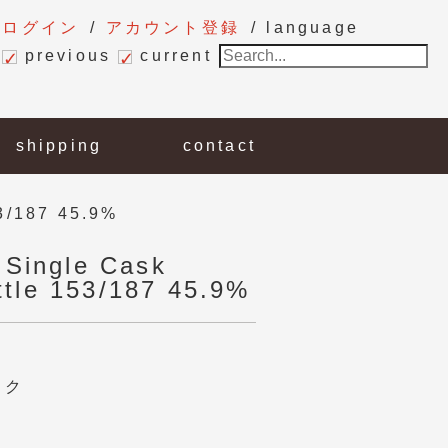
ログイン
アカウント登録
language
previous
current
shipping
contact
53/187 45.9%
 Single Cask
ottle 153/187 45.9%
スク