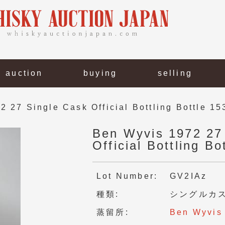
l auction
buying
selling
 27 Single Cask Official Bottling Bottle 1
Ben Wyvis 1972 27
Official Bottling B
Lot Number
GV2IAz
種類
シングルカ
蒸留所
Ben Wyvis