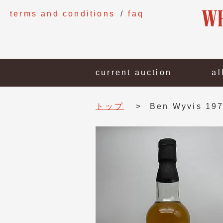
terms and conditions
faq
current auction
al
トップ
Ben Wyvis 1972