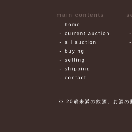
main contents
s
home
current auction
all auction
buying
selling
shipping
contact
※ 20歳未満の飲酒、お酒