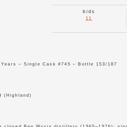
bids
11
Years – Single Cask #745 – Bottle 153/187
d (Highland)
e closed Ben Wyvis distillery (1965–1976); sing