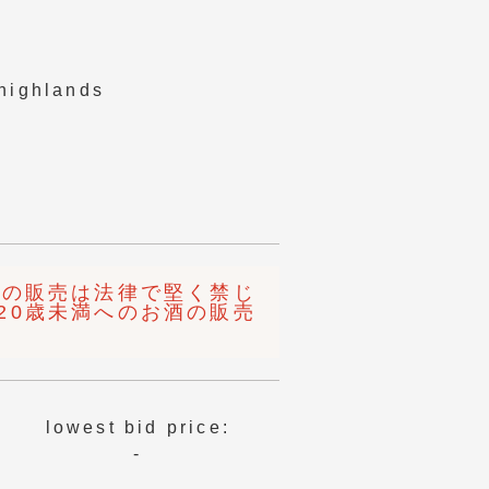
 highlands
酒の販売は法律で堅く禁じ
20歳未満へのお酒の販売
lowest bid price:
-