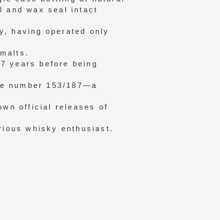
el and wax seal intact
ry, having operated only
 malts.
27 years before being
tle number 153/187—a
own official releases of
rious whisky enthusiast.