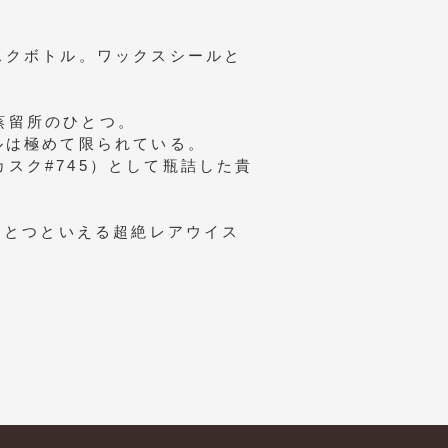
スクボトル。ワックスシールと
な蒸留所のひとつ。
ルは極めて限られている。
カスク#745）として瓶詰した貴
ひとつといえる超絶レアウイス