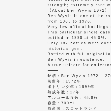
strength; extremely rare wi
【About Ben Wyvis 1972】
Ben Wyvis is one of the ra
from 1965 to 1976.
Very few official bottling
This particular single cas
bottled in 1999 at 45.9%.
Only 187 bottles were eve
historical gem.
Bottled with full original 
Ben Wyvis in existence.
A true unicorn for collect
⸻
銘柄：Ben Wyvis 1972 – 
蒸留年：1972年
ボトリング年：1999年
熟成年数：27年
アルコール度数：45.9%
容量：700ml
原産国：スコットランド