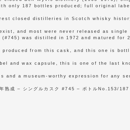
th only 187 bottles produced; full original lab
rest closed distilleries in Scotch whisky histo
s exist, and most were never released as single
k (#745) was distilled in 1972 and matured for 
r produced from this cask, and this one is bot
label and wax capsule, this is one of the last kn
ors and a museum-worthy expression for any se
27年熟成 – シングルカスク #745 – ボトルNo.153/187